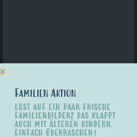
EIN BLICK HINTER DIE KULISSEN – ANETA
Familien Aktion
LUST AUF EIN PAAR FRISCHE
FAMILIENBILDER? DAS KLAPPT
AUCH MIT ÄLTEREN KINDERN.
EINFACH ÜBERRASCHEN!