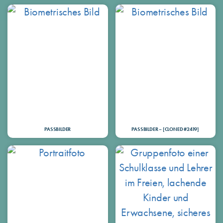
PASSBILDER
PASSBILDER – [CLONED #2419]