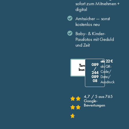
sofort zum Mitnehmen +
digital
Amtssicher — sonst
kostenlos neu
Baby- & Kinder-
Passfotos mit Geduld
und Zeit
ab 22 €
089
Termin
als QR-
/
buchen
Code/
244
089
Datei/
08
Ausdruck
4,7 / 5 aus 765


Google-
Bewertungen


