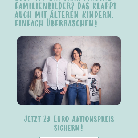
FAMILIENBILDER? DAS KLAPPT
AUCH MIT ÄLTEREN KINDERN.
EINFACH ÜBERRASCHEN!
WIE LÄUFT EIN
Jetzt 29 Euro Aktionspreis
KINDERGARTENSHOOTING MIT
sichern!
PHOTOGENIKA AB?