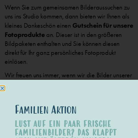
Wenn Sie zum gemeinsamen Bilderaussuchen zu
uns ins Studio kommen, dann bieten wir Ihnen als
Gutschein für unsere
kleines Dankeschön einen
Fotoprodukte
an. Dieser ist in den größeren
Bildpaketen enthalten und Sie können diesen
direkt für Ihr ganz persönliches Fotoprodukt
einlösen.
Wir freuen uns immer, wenn wir die Bilder unserer
Kunden in einem individuellen
Studioalbum
oder
auf einer außergewöhnlichen
Wood
Collage
wiedersehen. Ihren Gutschein können Sie
Familien Aktion
aber auch für jedes andere Wandbild, einen
Wood Block oder diverse Bilderrahmen einlösen.
LUST AUF EIN PAAR FRISCHE
FAMILIENBILDER? DAS KLAPPT