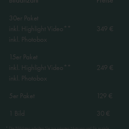
Bildanzahl
Preise
30er Paket
inkl.
Highlight Video
**
349 €​
inkl.
Photobox
15er Paket
inkl.
Highlight Video
**
249 €​
inkl.
Photobox
5er Paket
129 €
1 Bild
30 €​
* Die Bilddaten erhalten Sie zur privaten Nutzung und für soziale