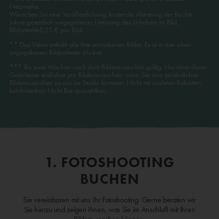
Netzwerke.
Wünschen Sie eine Veröffentlichung, kostet die Abtretung der Rechte
(ohne gesetzlich vorgegebener Nennung des Urhebers im Bild,
Bilduntertitel) 25 € pro Bild.
** Das Video enthält alle Ihre erworbenen Bilder. Es ist in den oben
angegebenen Bildpaketen inlusive.
*** Bis zwei Wochen nach dem Bilderaussuchen gültig. Nur einer dieser
Gutscheine einlösbar pro Bilderaussuchen, wenn Sie zum persönlichen
Bilderaussuchen zu uns ins Studio kommen. Nicht mit anderen Rabatten
kombinierbar. Nicht Bar auszahlbar.
1. FOTOSHOOTING
BUCHEN
Sie vereinbaren mit uns Ihr Fotoshooting. Gerne beraten wir
Sie hierzu und zeigen Ihnen, was Sie im Anschluß mit Ihren