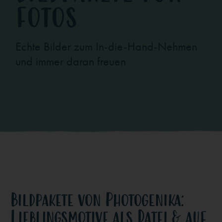
FOTOS
Echte Bilder zum In-die-Hand-Nehmen
und immer daran freuen
Bildpakete von Photogenika:
Lieblingsmotive als Datei & auf