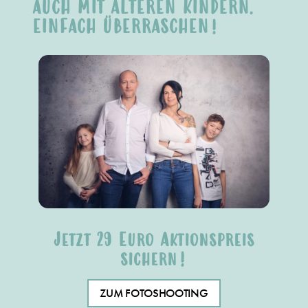
AUCH MIT ÄLTEREN KINDERN.
EINFACH ÜBERRASCHEN!
Jetzt 29 Euro Aktionspreis
sichern!
Ihr Vorteil: Erhalten Sie
unsere
hochwertigen Fotoprodukt
mit
ZUM FOTOSHOOTING
einem kleinen Rabatt.